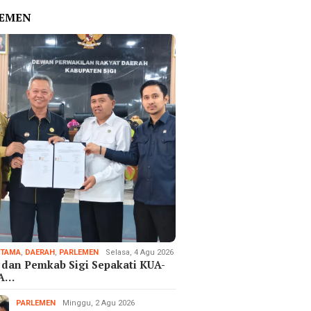
EMEN
UTAMA
,
DAERAH
,
PARLEMEN
Selasa, 4 Agu 2026
dan Pemkab Sigi Sepakati KUA-
 A…
PARLEMEN
Minggu, 2 Agu 2026