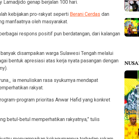
 Lamadjido genap berjalan 100 hari.
lah kebijakan pro-rakyat seperti
Berani Cerdas
dan
ng manfaatnya oleh masyarakat.
 berbagai respons positif pun berdatangan, dari kalangan
 banyak disampaikan warga Sulawesi Tengah melalui
gai bentuk apresiasi atas kerja nyata pasangan dengan
NUS
y).
runa_ ia menuliskan rasa syukurnya mendapat
mperhatikan rakyat.
rogram-program prioritas Anwar Hafid yang konkret
ang betul-betul memperhatikan rakyatnya,” tulis
 justru menyampaikan kekagumannya terhadap rekam