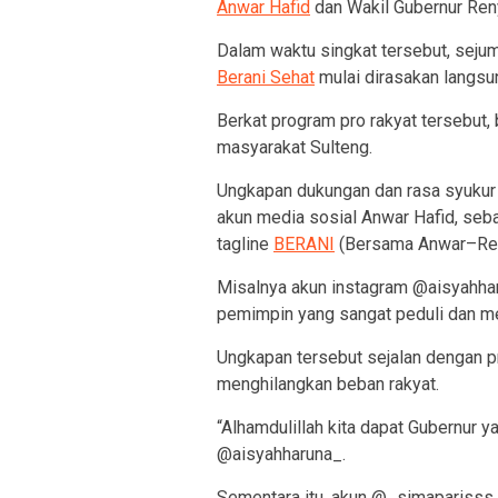
Anwar Hafid
dan Wakil Gubernur Reny
Dalam waktu singkat tersebut, sejum
Berani Sehat
mulai dirasakan langsu
Berkat program pro rakyat tersebut,
masyarakat Sulteng.
Ungkapan dukungan dan rasa syukur
akun media sosial Anwar Hafid, seba
tagline
BERANI
(Bersama Anwar–Ren
Misalnya akun instagram @aisyahha
pemimpin yang sangat peduli dan me
Ungkapan tersebut sejalan dengan p
menghilangkan beban rakyat.
“Alhamdulillah kita dapat Gubernur y
@aisyahharuna_.
Sementara itu, akun @_simaparisss