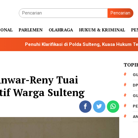
Pencarian
IONAL
PARLEMEN
OLAHRAGA
HUKUM & KRIMINAL
PE
uhi Klarifikasi di Polda Sulteng, Kuasa Hukum Tegaskan Rizal In
TOPI
GU
 Anwar-Reny Tuai
DP
tif Warga Sulteng
GU
PE
AN