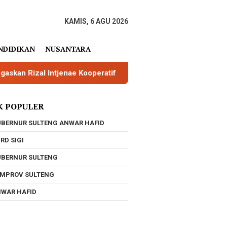
KAMIS, 6 AGU 2026
NDIDIKAN
NUSANTARA
tjenae Kooperatif
Tinjau Pelosok Tojo Una-Una, Anwar
K POPULER
BERNUR SULTENG ANWAR HAFID
RD SIGI
BERNUR SULTENG
MPROV SULTENG
WAR HAFID