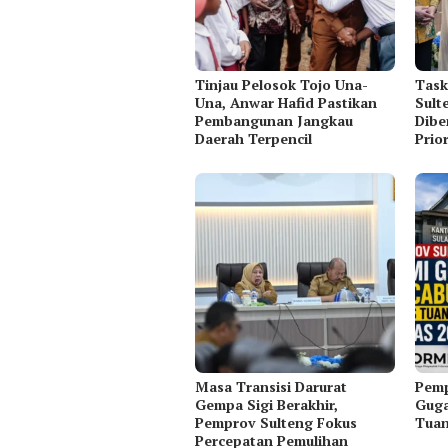
Tinjau Pelosok Tojo Una-
Task
Una, Anwar Hafid Pastikan
Sult
Pembangunan Jangkau
Dibe
Daerah Terpencil
Prio
Masa Transisi Darurat
Pemp
Gempa Sigi Berakhir,
Guga
Pemprov Sulteng Fokus
Tua
Percepatan Pemulihan