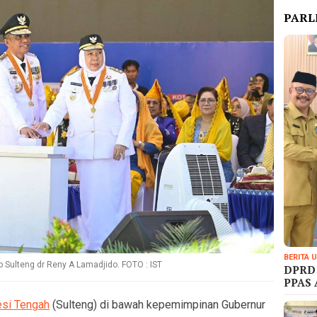
PARL
BERITA 
Sulteng dr Reny A Lamadjido. FOTO : IST
DPRD 
PPAS
si Tengah
(Sulteng) di bawah kepemimpinan Gubernur