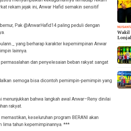
kat rekam jejak ini, Anwar Hafid semakin sensitif
bernur, Pak @AnwarHafid14 paling peduli dengan
NUSANT
Wakil 
ya.
Lonj
bulann._ yang berharap karakter kepemimpinan Anwar
impin lainnya.
 permasalahan dan penyelesaian beban rakyat sangat
andalkan semoga bisa dicontoh pemimpin-pemimpin yang
ni menunjukkan bahwa langkah awal Anwar–Reny dinilai
han rakyat.
d memastikan, keseluruhan program BERANI akan
m lima tahun kepemimpinannya. ***