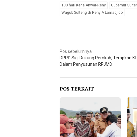
100 hari Kerja Anwar-Reny
Gubernur Sulte
Wagub Sulteng dr Reny A Lamadjido
Navigasi
Pos sebelumnya
DPRD Sigi Dukung Pemkab, Terapkan K
pos
Dalam Penyusunan RPJMD
POS TERKAIT