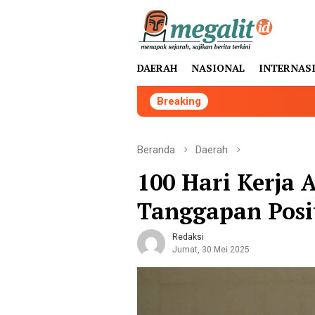
Loncat
ke
konten
DAERAH
NASIONAL
INTERNAS
Breaking
Pen
Beranda
Daerah
100 Hari Kerja
Tanggapan Posi
Redaksi
Jumat, 30 Mei 2025